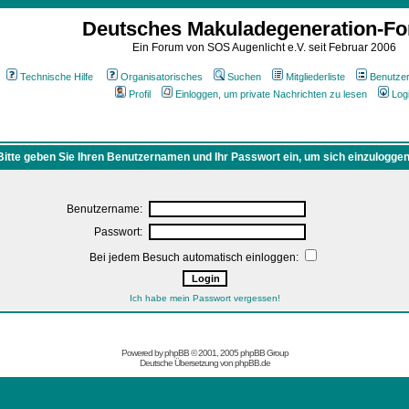
Deutsches Makuladegeneration-F
Ein Forum von SOS Augenlicht e.V. seit Februar 2006
Technische Hilfe
Organisatorisches
Suchen
Mitgliederliste
Benutze
Profil
Einloggen, um private Nachrichten zu lesen
Log
Bitte geben Sie Ihren Benutzernamen und Ihr Passwort ein, um sich einzuloggen
Benutzername:
Passwort:
Bei jedem Besuch automatisch einloggen:
Ich habe mein Passwort vergessen!
Powered by
phpBB
© 2001, 2005 phpBB Group
Deutsche Übersetzung von
phpBB.de