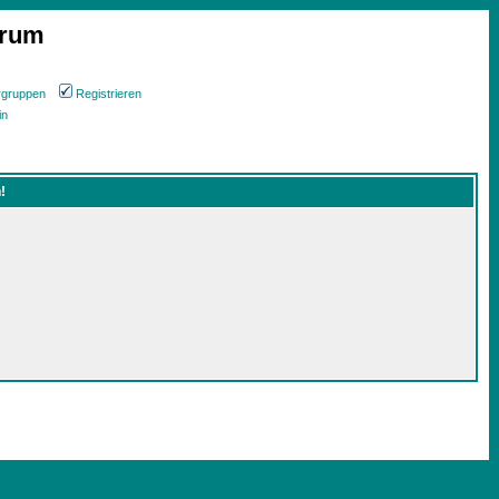
orum
rgruppen
Registrieren
in
!