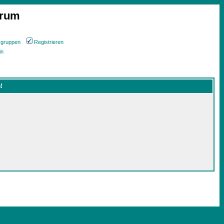
orum
rgruppen
Registrieren
in
!