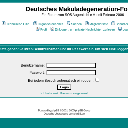
Deutsches Makuladegeneration-F
Ein Forum von SOS Augenlicht e.V. seit Februar 2006
Technische Hilfe
Organisatorisches
Suchen
Mitgliederliste
Benutze
Profil
Einloggen, um private Nachrichten zu lesen
Log
Bitte geben Sie Ihren Benutzernamen und Ihr Passwort ein, um sich einzuloggen
Benutzername:
Passwort:
Bei jedem Besuch automatisch einloggen:
Ich habe mein Passwort vergessen!
Powered by
phpBB
© 2001, 2005 phpBB Group
Deutsche Übersetzung von
phpBB.de