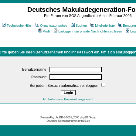
Deutsches Makuladegeneration-F
Ein Forum von SOS Augenlicht e.V. seit Februar 2006
Technische Hilfe
Organisatorisches
Suchen
Mitgliederliste
Benutze
Profil
Einloggen, um private Nachrichten zu lesen
Log
Bitte geben Sie Ihren Benutzernamen und Ihr Passwort ein, um sich einzuloggen
Benutzername:
Passwort:
Bei jedem Besuch automatisch einloggen:
Ich habe mein Passwort vergessen!
Powered by
phpBB
© 2001, 2005 phpBB Group
Deutsche Übersetzung von
phpBB.de