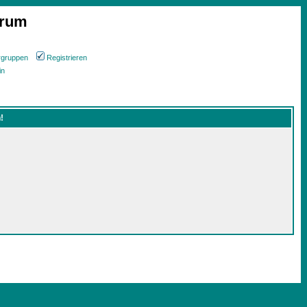
orum
rgruppen
Registrieren
in
!