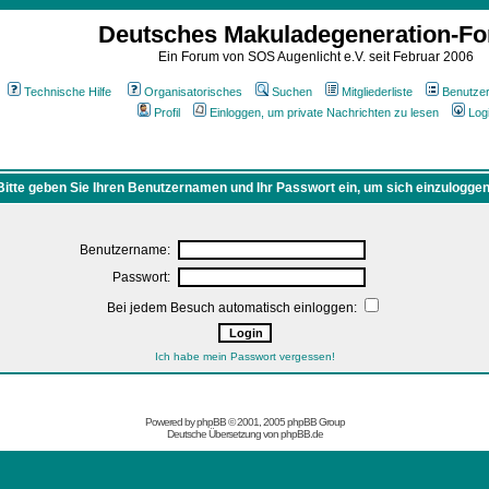
Deutsches Makuladegeneration-F
Ein Forum von SOS Augenlicht e.V. seit Februar 2006
Technische Hilfe
Organisatorisches
Suchen
Mitgliederliste
Benutze
Profil
Einloggen, um private Nachrichten zu lesen
Log
Bitte geben Sie Ihren Benutzernamen und Ihr Passwort ein, um sich einzuloggen
Benutzername:
Passwort:
Bei jedem Besuch automatisch einloggen:
Ich habe mein Passwort vergessen!
Powered by
phpBB
© 2001, 2005 phpBB Group
Deutsche Übersetzung von
phpBB.de