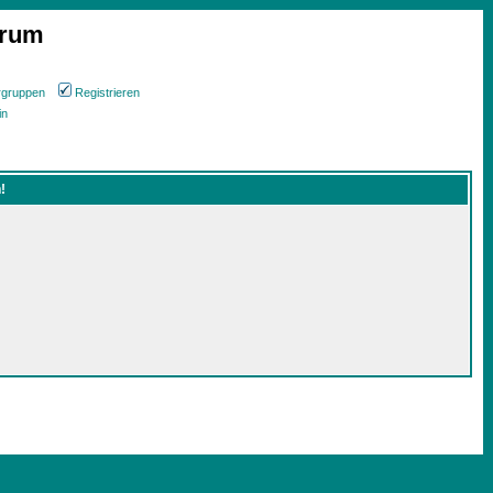
orum
rgruppen
Registrieren
in
!