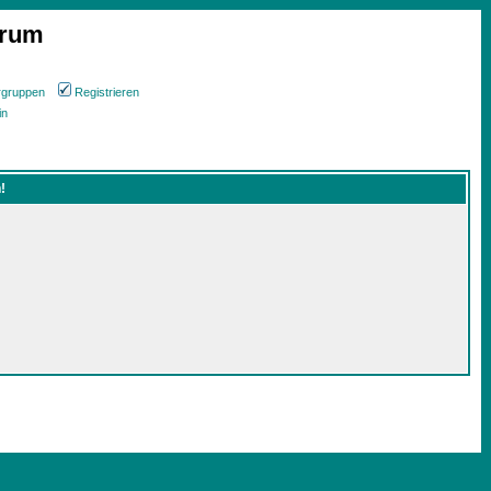
orum
rgruppen
Registrieren
in
!