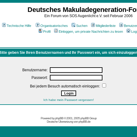
Deutsches Makuladegeneration-F
Ein Forum von SOS Augenlicht e.V. seit Februar 2006
Technische Hilfe
Organisatorisches
Suchen
Mitgliederliste
Benutze
Profil
Einloggen, um private Nachrichten zu lesen
Log
Bitte geben Sie Ihren Benutzernamen und Ihr Passwort ein, um sich einzuloggen
Benutzername:
Passwort:
Bei jedem Besuch automatisch einloggen:
Ich habe mein Passwort vergessen!
Powered by
phpBB
© 2001, 2005 phpBB Group
Deutsche Übersetzung von
phpBB.de