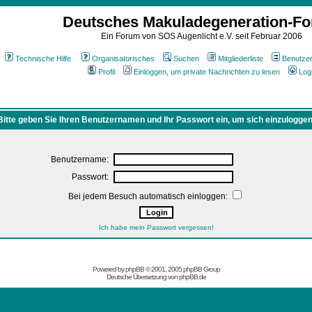
Deutsches Makuladegeneration-F
Ein Forum von SOS Augenlicht e.V. seit Februar 2006
Technische Hilfe
Organisatorisches
Suchen
Mitgliederliste
Benutze
Profil
Einloggen, um private Nachrichten zu lesen
Log
Bitte geben Sie Ihren Benutzernamen und Ihr Passwort ein, um sich einzuloggen
Benutzername:
Passwort:
Bei jedem Besuch automatisch einloggen:
Ich habe mein Passwort vergessen!
Powered by
phpBB
© 2001, 2005 phpBB Group
Deutsche Übersetzung von
phpBB.de