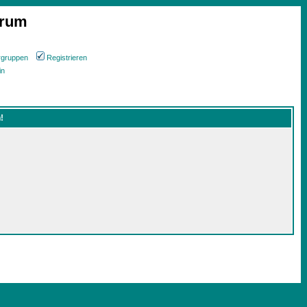
orum
rgruppen
Registrieren
in
!