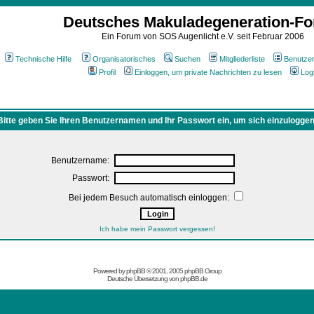
Deutsches Makuladegeneration-F
Ein Forum von SOS Augenlicht e.V. seit Februar 2006
Technische Hilfe
Organisatorisches
Suchen
Mitgliederliste
Benutze
Profil
Einloggen, um private Nachrichten zu lesen
Log
Bitte geben Sie Ihren Benutzernamen und Ihr Passwort ein, um sich einzuloggen
Benutzername:
Passwort:
Bei jedem Besuch automatisch einloggen:
Ich habe mein Passwort vergessen!
Powered by
phpBB
© 2001, 2005 phpBB Group
Deutsche Übersetzung von
phpBB.de