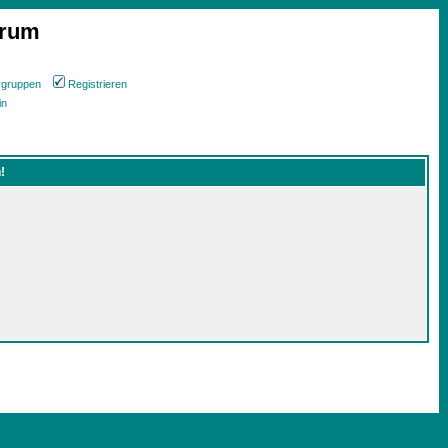
orum
rgruppen
Registrieren
in
!