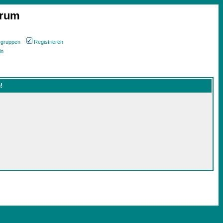
orum
rgruppen
Registrieren
in
!