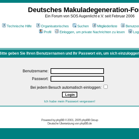
Deutsches Makuladegeneration-F
Ein Forum von SOS Augenlicht e.V. seit Februar 2006
Technische Hilfe
Organisatorisches
Suchen
Mitgliederliste
Benutze
Profil
Einloggen, um private Nachrichten zu lesen
Log
Bitte geben Sie Ihren Benutzernamen und Ihr Passwort ein, um sich einzuloggen
Benutzername:
Passwort:
Bei jedem Besuch automatisch einloggen:
Ich habe mein Passwort vergessen!
Powered by
phpBB
© 2001, 2005 phpBB Group
Deutsche Übersetzung von
phpBB.de