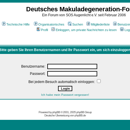
Deutsches Makuladegeneration-F
Ein Forum von SOS Augenlicht e.V. seit Februar 2006
Technische Hilfe
Organisatorisches
Suchen
Mitgliederliste
Benutze
Profil
Einloggen, um private Nachrichten zu lesen
Log
Bitte geben Sie Ihren Benutzernamen und Ihr Passwort ein, um sich einzuloggen
Benutzername:
Passwort:
Bei jedem Besuch automatisch einloggen:
Ich habe mein Passwort vergessen!
Powered by
phpBB
© 2001, 2005 phpBB Group
Deutsche Übersetzung von
phpBB.de