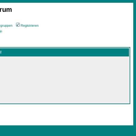
orum
rgruppen
Registrieren
in
!