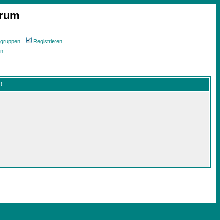
orum
rgruppen
Registrieren
in
!