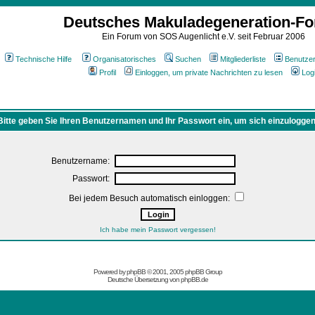
Deutsches Makuladegeneration-F
Ein Forum von SOS Augenlicht e.V. seit Februar 2006
Technische Hilfe
Organisatorisches
Suchen
Mitgliederliste
Benutze
Profil
Einloggen, um private Nachrichten zu lesen
Log
Bitte geben Sie Ihren Benutzernamen und Ihr Passwort ein, um sich einzuloggen
Benutzername:
Passwort:
Bei jedem Besuch automatisch einloggen:
Ich habe mein Passwort vergessen!
Powered by
phpBB
© 2001, 2005 phpBB Group
Deutsche Übersetzung von
phpBB.de