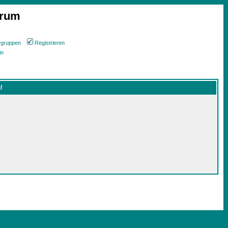
orum
rgruppen
Registrieren
in
!