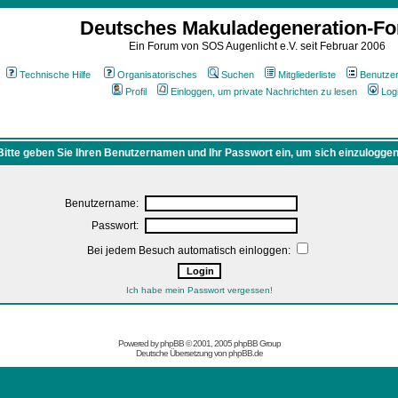
Deutsches Makuladegeneration-F
Ein Forum von SOS Augenlicht e.V. seit Februar 2006
Technische Hilfe
Organisatorisches
Suchen
Mitgliederliste
Benutze
Profil
Einloggen, um private Nachrichten zu lesen
Log
Bitte geben Sie Ihren Benutzernamen und Ihr Passwort ein, um sich einzuloggen
Benutzername:
Passwort:
Bei jedem Besuch automatisch einloggen:
Ich habe mein Passwort vergessen!
Powered by
phpBB
© 2001, 2005 phpBB Group
Deutsche Übersetzung von
phpBB.de