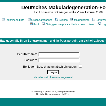
Deutsches Makuladegeneration-F
Ein Forum von SOS Augenlicht e.V. seit Februar 2006
Technische Hilfe
Organisatorisches
Suchen
Mitgliederliste
Benutze
Profil
Einloggen, um private Nachrichten zu lesen
Log
Bitte geben Sie Ihren Benutzernamen und Ihr Passwort ein, um sich einzuloggen
Benutzername:
Passwort:
Bei jedem Besuch automatisch einloggen:
Ich habe mein Passwort vergessen!
Powered by
phpBB
© 2001, 2005 phpBB Group
Deutsche Übersetzung von
phpBB.de