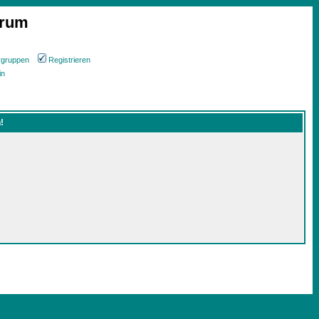
orum
rgruppen
Registrieren
in
!