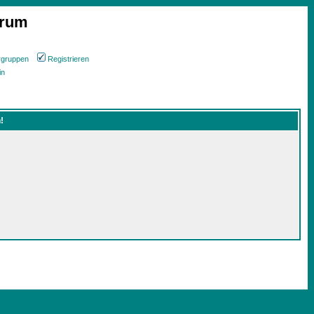
orum
rgruppen
Registrieren
in
!