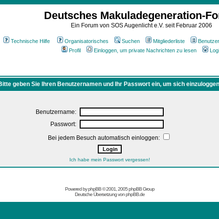
Deutsches Makuladegeneration-F
Ein Forum von SOS Augenlicht e.V. seit Februar 2006
Technische Hilfe
Organisatorisches
Suchen
Mitgliederliste
Benutze
Profil
Einloggen, um private Nachrichten zu lesen
Log
Bitte geben Sie Ihren Benutzernamen und Ihr Passwort ein, um sich einzuloggen
Benutzername:
Passwort:
Bei jedem Besuch automatisch einloggen:
Ich habe mein Passwort vergessen!
Powered by
phpBB
© 2001, 2005 phpBB Group
Deutsche Übersetzung von
phpBB.de