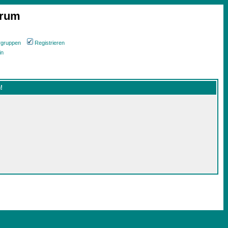
orum
rgruppen
Registrieren
in
!