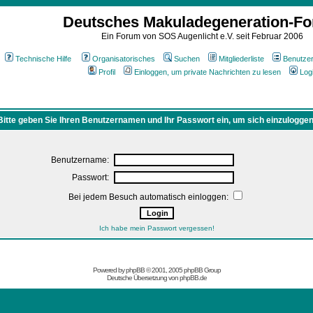
Deutsches Makuladegeneration-F
Ein Forum von SOS Augenlicht e.V. seit Februar 2006
Technische Hilfe
Organisatorisches
Suchen
Mitgliederliste
Benutze
Profil
Einloggen, um private Nachrichten zu lesen
Log
Bitte geben Sie Ihren Benutzernamen und Ihr Passwort ein, um sich einzuloggen
Benutzername:
Passwort:
Bei jedem Besuch automatisch einloggen:
Ich habe mein Passwort vergessen!
Powered by
phpBB
© 2001, 2005 phpBB Group
Deutsche Übersetzung von
phpBB.de