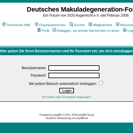
Deutsches Makuladegeneration-F
Ein Forum von SOS Augenlicht e.V. seit Februar 2006
Technische Hilfe
Organisatorisches
Suchen
Mitgliederliste
Benutze
Profil
Einloggen, um private Nachrichten zu lesen
Log
Bitte geben Sie Ihren Benutzernamen und Ihr Passwort ein, um sich einzuloggen
Benutzername:
Passwort:
Bei jedem Besuch automatisch einloggen:
Ich habe mein Passwort vergessen!
Powered by
phpBB
© 2001, 2005 phpBB Group
Deutsche Übersetzung von
phpBB.de