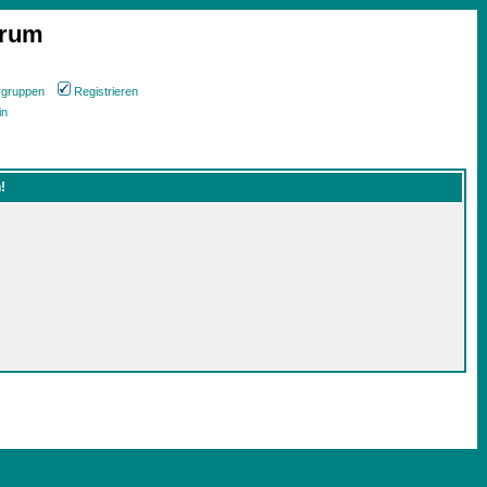
orum
rgruppen
Registrieren
in
!