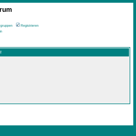
orum
rgruppen
Registrieren
in
!