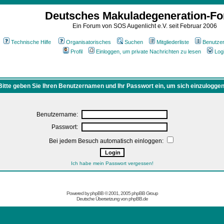
Deutsches Makuladegeneration-F
Ein Forum von SOS Augenlicht e.V. seit Februar 2006
Technische Hilfe
Organisatorisches
Suchen
Mitgliederliste
Benutze
Profil
Einloggen, um private Nachrichten zu lesen
Log
Bitte geben Sie Ihren Benutzernamen und Ihr Passwort ein, um sich einzuloggen
Benutzername:
Passwort:
Bei jedem Besuch automatisch einloggen:
Ich habe mein Passwort vergessen!
Powered by
phpBB
© 2001, 2005 phpBB Group
Deutsche Übersetzung von
phpBB.de