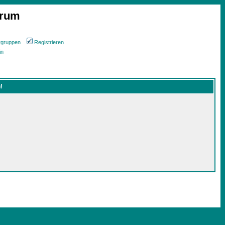
orum
rgruppen
Registrieren
in
!