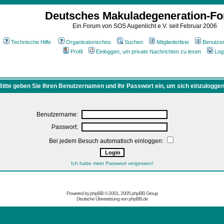
Deutsches Makuladegeneration-F
Ein Forum von SOS Augenlicht e.V. seit Februar 2006
Technische Hilfe
Organisatorisches
Suchen
Mitgliederliste
Benutze
Profil
Einloggen, um private Nachrichten zu lesen
Log
Bitte geben Sie Ihren Benutzernamen und Ihr Passwort ein, um sich einzuloggen
Benutzername:
Passwort:
Bei jedem Besuch automatisch einloggen:
Ich habe mein Passwort vergessen!
Powered by
phpBB
© 2001, 2005 phpBB Group
Deutsche Übersetzung von
phpBB.de