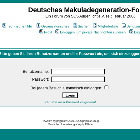
Deutsches Makuladegeneration-F
Ein Forum von SOS Augenlicht e.V. seit Februar 2006
Technische Hilfe
Organisatorisches
Suchen
Mitgliederliste
Benutze
Profil
Einloggen, um private Nachrichten zu lesen
Log
Bitte geben Sie Ihren Benutzernamen und Ihr Passwort ein, um sich einzuloggen
Benutzername:
Passwort:
Bei jedem Besuch automatisch einloggen:
Ich habe mein Passwort vergessen!
Powered by
phpBB
© 2001, 2005 phpBB Group
Deutsche Übersetzung von
phpBB.de