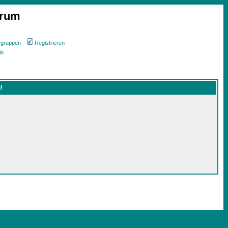
orum
rgruppen
Registrieren
in
!