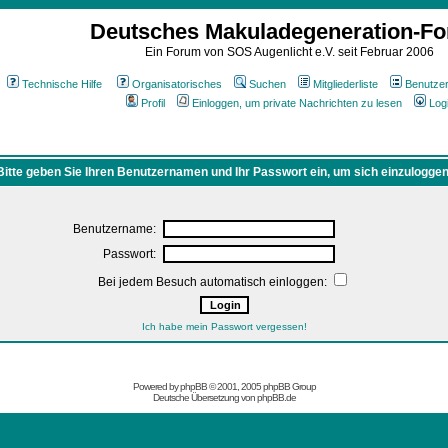
Deutsches Makuladegeneration-F
Ein Forum von SOS Augenlicht e.V. seit Februar 2006
Technische Hilfe
Organisatorisches
Suchen
Mitgliederliste
Benutze
Profil
Einloggen, um private Nachrichten zu lesen
Log
Bitte geben Sie Ihren Benutzernamen und Ihr Passwort ein, um sich einzuloggen
Benutzername:
Passwort:
Bei jedem Besuch automatisch einloggen:
Ich habe mein Passwort vergessen!
Powered by
phpBB
© 2001, 2005 phpBB Group
Deutsche Übersetzung von
phpBB.de