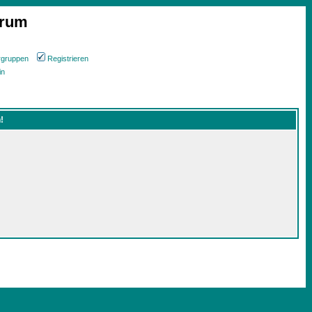
orum
rgruppen
Registrieren
in
!