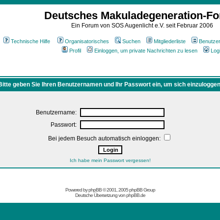
Deutsches Makuladegeneration-F
Ein Forum von SOS Augenlicht e.V. seit Februar 2006
Technische Hilfe
Organisatorisches
Suchen
Mitgliederliste
Benutze
Profil
Einloggen, um private Nachrichten zu lesen
Log
Bitte geben Sie Ihren Benutzernamen und Ihr Passwort ein, um sich einzuloggen
Benutzername:
Passwort:
Bei jedem Besuch automatisch einloggen:
Ich habe mein Passwort vergessen!
Powered by
phpBB
© 2001, 2005 phpBB Group
Deutsche Übersetzung von
phpBB.de