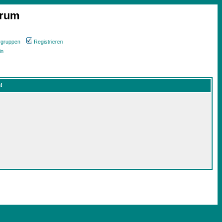
orum
rgruppen
Registrieren
in
!