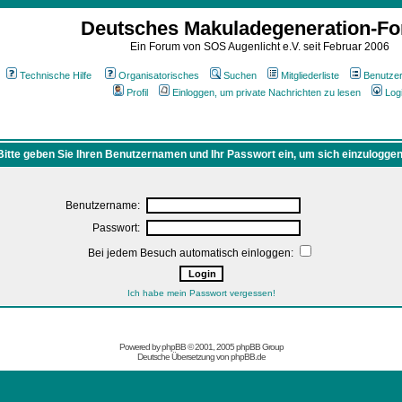
Deutsches Makuladegeneration-F
Ein Forum von SOS Augenlicht e.V. seit Februar 2006
Technische Hilfe
Organisatorisches
Suchen
Mitgliederliste
Benutze
Profil
Einloggen, um private Nachrichten zu lesen
Log
Bitte geben Sie Ihren Benutzernamen und Ihr Passwort ein, um sich einzuloggen
Benutzername:
Passwort:
Bei jedem Besuch automatisch einloggen:
Ich habe mein Passwort vergessen!
Powered by
phpBB
© 2001, 2005 phpBB Group
Deutsche Übersetzung von
phpBB.de