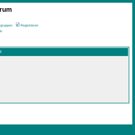
orum
rgruppen
Registrieren
in
!