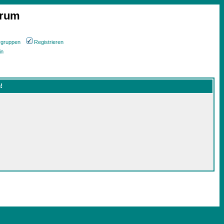
orum
rgruppen
Registrieren
in
!