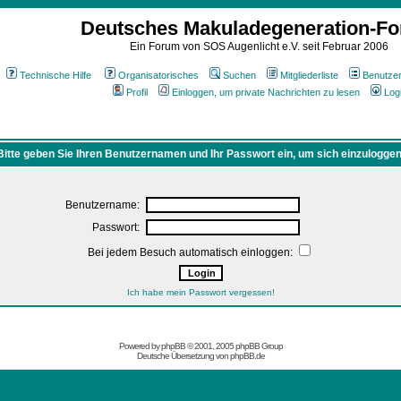
Deutsches Makuladegeneration-F
Ein Forum von SOS Augenlicht e.V. seit Februar 2006
Technische Hilfe
Organisatorisches
Suchen
Mitgliederliste
Benutze
Profil
Einloggen, um private Nachrichten zu lesen
Log
Bitte geben Sie Ihren Benutzernamen und Ihr Passwort ein, um sich einzuloggen
Benutzername:
Passwort:
Bei jedem Besuch automatisch einloggen:
Ich habe mein Passwort vergessen!
Powered by
phpBB
© 2001, 2005 phpBB Group
Deutsche Übersetzung von
phpBB.de