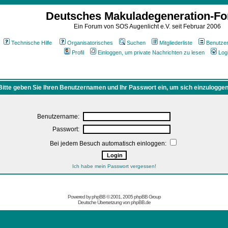
Deutsches Makuladegeneration-F
Ein Forum von SOS Augenlicht e.V. seit Februar 2006
Technische Hilfe
Organisatorisches
Suchen
Mitgliederliste
Benutze
Profil
Einloggen, um private Nachrichten zu lesen
Log
Bitte geben Sie Ihren Benutzernamen und Ihr Passwort ein, um sich einzuloggen
Benutzername:
Passwort:
Bei jedem Besuch automatisch einloggen:
Ich habe mein Passwort vergessen!
Powered by
phpBB
© 2001, 2005 phpBB Group
Deutsche Übersetzung von
phpBB.de