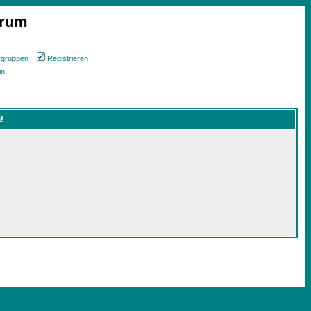
orum
rgruppen
Registrieren
in
!