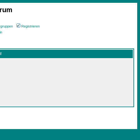
orum
rgruppen
Registrieren
in
!