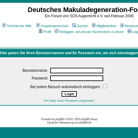
Deutsches Makuladegeneration-F
Ein Forum von SOS Augenlicht e.V. seit Februar 2006
Technische Hilfe
Organisatorisches
Suchen
Mitgliederliste
Benutze
Profil
Einloggen, um private Nachrichten zu lesen
Log
Bitte geben Sie Ihren Benutzernamen und Ihr Passwort ein, um sich einzuloggen
Benutzername:
Passwort:
Bei jedem Besuch automatisch einloggen:
Ich habe mein Passwort vergessen!
Powered by
phpBB
© 2001, 2005 phpBB Group
Deutsche Übersetzung von
phpBB.de