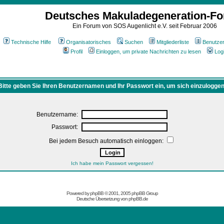
Deutsches Makuladegeneration-F
Ein Forum von SOS Augenlicht e.V. seit Februar 2006
Technische Hilfe
Organisatorisches
Suchen
Mitgliederliste
Benutze
Profil
Einloggen, um private Nachrichten zu lesen
Log
Bitte geben Sie Ihren Benutzernamen und Ihr Passwort ein, um sich einzuloggen
Benutzername:
Passwort:
Bei jedem Besuch automatisch einloggen:
Ich habe mein Passwort vergessen!
Powered by
phpBB
© 2001, 2005 phpBB Group
Deutsche Übersetzung von
phpBB.de