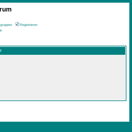
orum
rgruppen
Registrieren
in
!