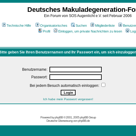
Deutsches Makuladegeneration-F
Ein Forum von SOS Augenlicht e.V. seit Februar 2006
Technische Hilfe
Organisatorisches
Suchen
Mitgliederliste
Benutze
Profil
Einloggen, um private Nachrichten zu lesen
Log
Bitte geben Sie Ihren Benutzernamen und Ihr Passwort ein, um sich einzuloggen
Benutzername:
Passwort:
Bei jedem Besuch automatisch einloggen:
Ich habe mein Passwort vergessen!
Powered by
phpBB
© 2001, 2005 phpBB Group
Deutsche Übersetzung von
phpBB.de