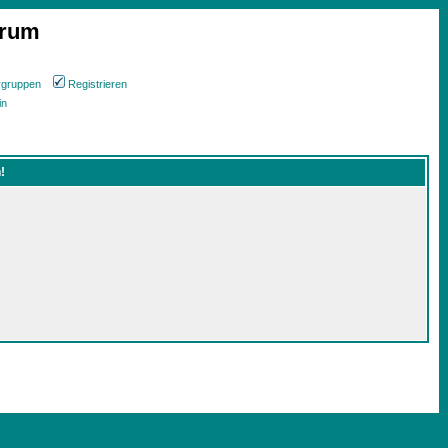
orum
rgruppen
Registrieren
in
!