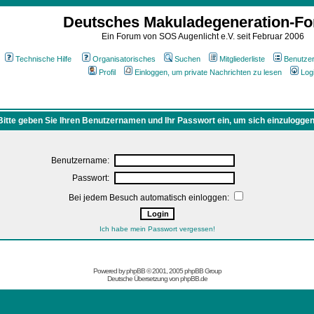
Deutsches Makuladegeneration-F
Ein Forum von SOS Augenlicht e.V. seit Februar 2006
Technische Hilfe
Organisatorisches
Suchen
Mitgliederliste
Benutze
Profil
Einloggen, um private Nachrichten zu lesen
Log
Bitte geben Sie Ihren Benutzernamen und Ihr Passwort ein, um sich einzuloggen
Benutzername:
Passwort:
Bei jedem Besuch automatisch einloggen:
Ich habe mein Passwort vergessen!
Powered by
phpBB
© 2001, 2005 phpBB Group
Deutsche Übersetzung von
phpBB.de