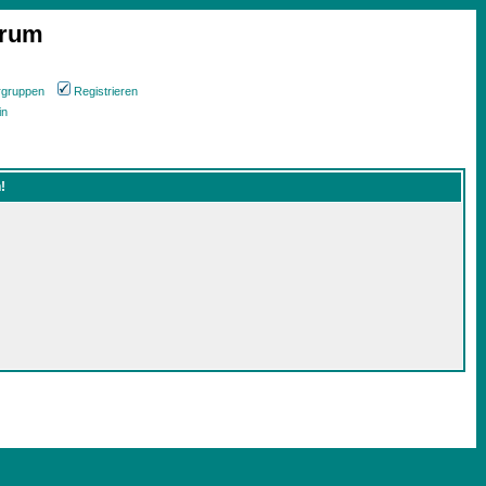
orum
rgruppen
Registrieren
in
!