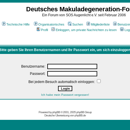
Deutsches Makuladegeneration-F
Ein Forum von SOS Augenlicht e.V. seit Februar 2006
Technische Hilfe
Organisatorisches
Suchen
Mitgliederliste
Benutze
Profil
Einloggen, um private Nachrichten zu lesen
Log
Bitte geben Sie Ihren Benutzernamen und Ihr Passwort ein, um sich einzuloggen
Benutzername:
Passwort:
Bei jedem Besuch automatisch einloggen:
Ich habe mein Passwort vergessen!
Powered by
phpBB
© 2001, 2005 phpBB Group
Deutsche Übersetzung von
phpBB.de