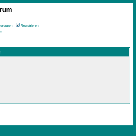
orum
rgruppen
Registrieren
in
!