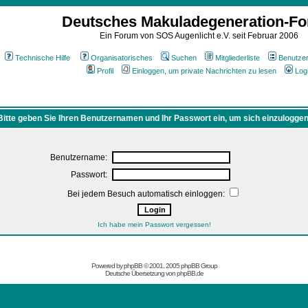
Deutsches Makuladegeneration-F
Ein Forum von SOS Augenlicht e.V. seit Februar 2006
Technische Hilfe
Organisatorisches
Suchen
Mitgliederliste
Benutze
Profil
Einloggen, um private Nachrichten zu lesen
Log
Bitte geben Sie Ihren Benutzernamen und Ihr Passwort ein, um sich einzuloggen
Benutzername:
Passwort:
Bei jedem Besuch automatisch einloggen:
Ich habe mein Passwort vergessen!
Powered by
phpBB
© 2001, 2005 phpBB Group
Deutsche Übersetzung von
phpBB.de