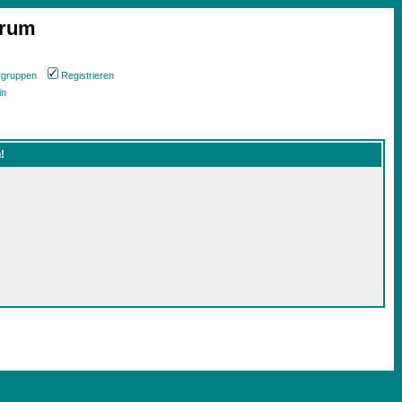
orum
rgruppen
Registrieren
in
!