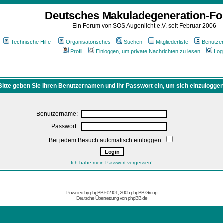
Deutsches Makuladegeneration-F
Ein Forum von SOS Augenlicht e.V. seit Februar 2006
Technische Hilfe
Organisatorisches
Suchen
Mitgliederliste
Benutze
Profil
Einloggen, um private Nachrichten zu lesen
Log
Bitte geben Sie Ihren Benutzernamen und Ihr Passwort ein, um sich einzuloggen
Benutzername:
Passwort:
Bei jedem Besuch automatisch einloggen:
Ich habe mein Passwort vergessen!
Powered by
phpBB
© 2001, 2005 phpBB Group
Deutsche Übersetzung von
phpBB.de