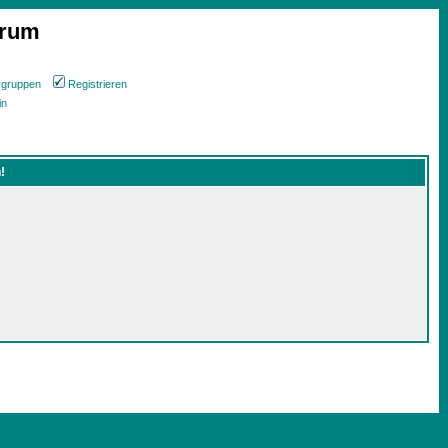
orum
rgruppen
Registrieren
in
!