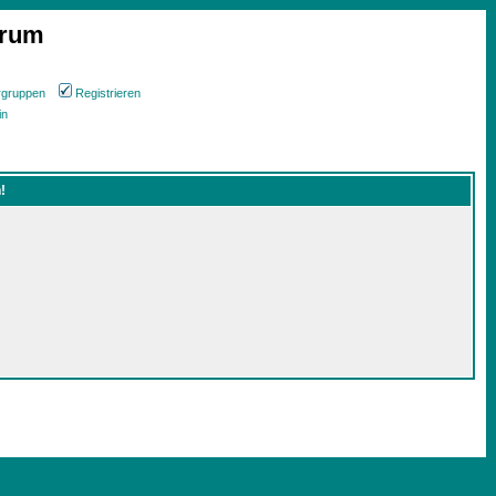
orum
rgruppen
Registrieren
in
!