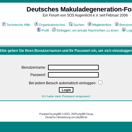
Deutsches Makuladegeneration-F
Ein Forum von SOS Augenlicht e.V. seit Februar 2006
Technische Hilfe
Organisatorisches
Suchen
Mitgliederliste
Benutze
Profil
Einloggen, um private Nachrichten zu lesen
Log
Bitte geben Sie Ihren Benutzernamen und Ihr Passwort ein, um sich einzuloggen
Benutzername:
Passwort:
Bei jedem Besuch automatisch einloggen:
Ich habe mein Passwort vergessen!
Powered by
phpBB
© 2001, 2005 phpBB Group
Deutsche Übersetzung von
phpBB.de