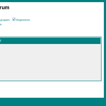
orum
rgruppen
Registrieren
in
!