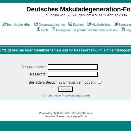
Deutsches Makuladegeneration-F
Ein Forum von SOS Augenlicht e.V. seit Februar 2006
Technische Hilfe
Organisatorisches
Suchen
Mitgliederliste
Benutze
Profil
Einloggen, um private Nachrichten zu lesen
Log
Bitte geben Sie Ihren Benutzernamen und Ihr Passwort ein, um sich einzuloggen
Benutzername:
Passwort:
Bei jedem Besuch automatisch einloggen:
Ich habe mein Passwort vergessen!
Powered by
phpBB
© 2001, 2005 phpBB Group
Deutsche Übersetzung von
phpBB.de