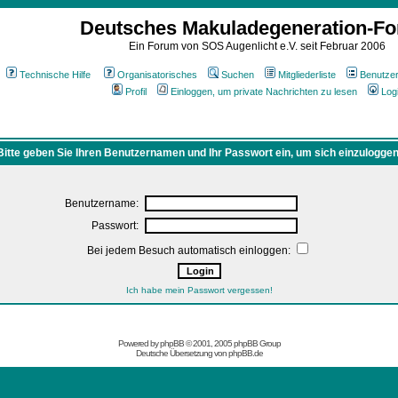
Deutsches Makuladegeneration-F
Ein Forum von SOS Augenlicht e.V. seit Februar 2006
Technische Hilfe
Organisatorisches
Suchen
Mitgliederliste
Benutze
Profil
Einloggen, um private Nachrichten zu lesen
Log
Bitte geben Sie Ihren Benutzernamen und Ihr Passwort ein, um sich einzuloggen
Benutzername:
Passwort:
Bei jedem Besuch automatisch einloggen:
Ich habe mein Passwort vergessen!
Powered by
phpBB
© 2001, 2005 phpBB Group
Deutsche Übersetzung von
phpBB.de