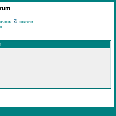
orum
rgruppen
Registrieren
in
!