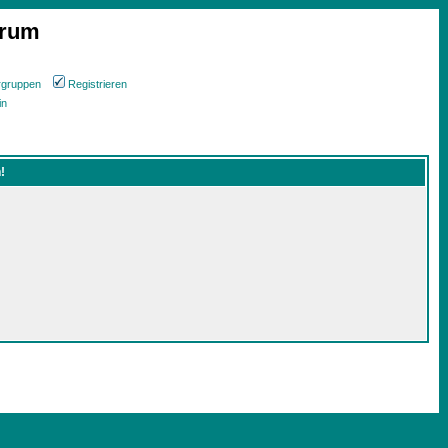
orum
rgruppen
Registrieren
in
!