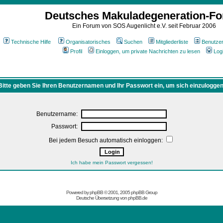
Deutsches Makuladegeneration-F
Ein Forum von SOS Augenlicht e.V. seit Februar 2006
Technische Hilfe
Organisatorisches
Suchen
Mitgliederliste
Benutze
Profil
Einloggen, um private Nachrichten zu lesen
Log
Bitte geben Sie Ihren Benutzernamen und Ihr Passwort ein, um sich einzuloggen
Benutzername:
Passwort:
Bei jedem Besuch automatisch einloggen:
Ich habe mein Passwort vergessen!
Powered by
phpBB
© 2001, 2005 phpBB Group
Deutsche Übersetzung von
phpBB.de