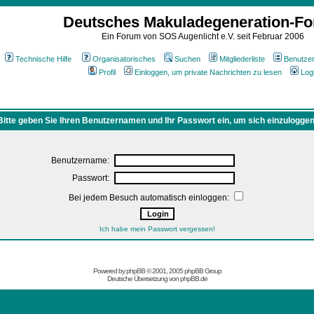
Deutsches Makuladegeneration-F
Ein Forum von SOS Augenlicht e.V. seit Februar 2006
Technische Hilfe
Organisatorisches
Suchen
Mitgliederliste
Benutze
Profil
Einloggen, um private Nachrichten zu lesen
Log
Bitte geben Sie Ihren Benutzernamen und Ihr Passwort ein, um sich einzuloggen
Benutzername:
Passwort:
Bei jedem Besuch automatisch einloggen:
Ich habe mein Passwort vergessen!
Powered by
phpBB
© 2001, 2005 phpBB Group
Deutsche Übersetzung von
phpBB.de