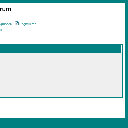
orum
rgruppen
Registrieren
in
!