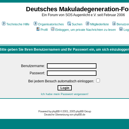
Deutsches Makuladegeneration-F
Ein Forum von SOS Augenlicht e.V. seit Februar 2006
Technische Hilfe
Organisatorisches
Suchen
Mitgliederliste
Benutze
Profil
Einloggen, um private Nachrichten zu lesen
Log
Bitte geben Sie Ihren Benutzernamen und Ihr Passwort ein, um sich einzuloggen
Benutzername:
Passwort:
Bei jedem Besuch automatisch einloggen:
Ich habe mein Passwort vergessen!
Powered by
phpBB
© 2001, 2005 phpBB Group
Deutsche Übersetzung von
phpBB.de