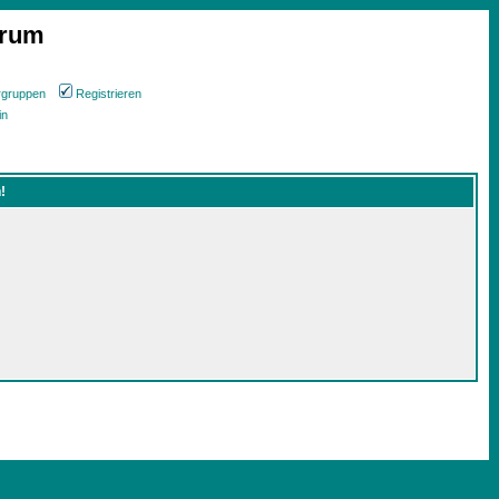
orum
rgruppen
Registrieren
in
!