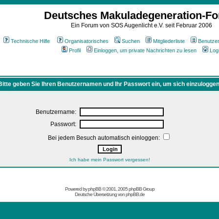
Deutsches Makuladegeneration-F
Ein Forum von SOS Augenlicht e.V. seit Februar 2006
Technische Hilfe
Organisatorisches
Suchen
Mitgliederliste
Benutze
Profil
Einloggen, um private Nachrichten zu lesen
Log
Bitte geben Sie Ihren Benutzernamen und Ihr Passwort ein, um sich einzuloggen
Benutzername:
Passwort:
Bei jedem Besuch automatisch einloggen:
Ich habe mein Passwort vergessen!
Powered by
phpBB
© 2001, 2005 phpBB Group
Deutsche Übersetzung von
phpBB.de