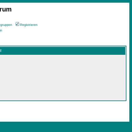
orum
rgruppen
Registrieren
in
!