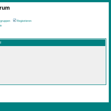
orum
rgruppen
Registrieren
in
!