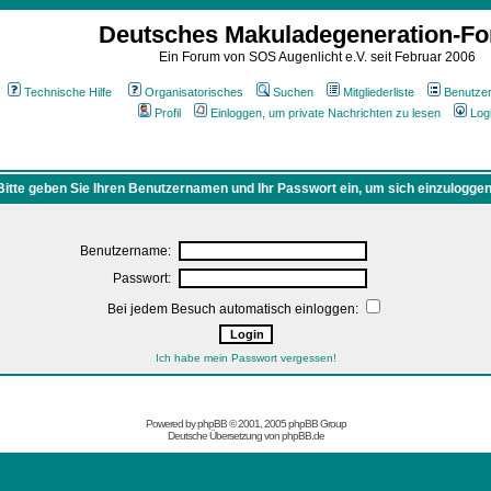
Deutsches Makuladegeneration-F
Ein Forum von SOS Augenlicht e.V. seit Februar 2006
Technische Hilfe
Organisatorisches
Suchen
Mitgliederliste
Benutze
Profil
Einloggen, um private Nachrichten zu lesen
Log
Bitte geben Sie Ihren Benutzernamen und Ihr Passwort ein, um sich einzuloggen
Benutzername:
Passwort:
Bei jedem Besuch automatisch einloggen:
Ich habe mein Passwort vergessen!
Powered by
phpBB
© 2001, 2005 phpBB Group
Deutsche Übersetzung von
phpBB.de