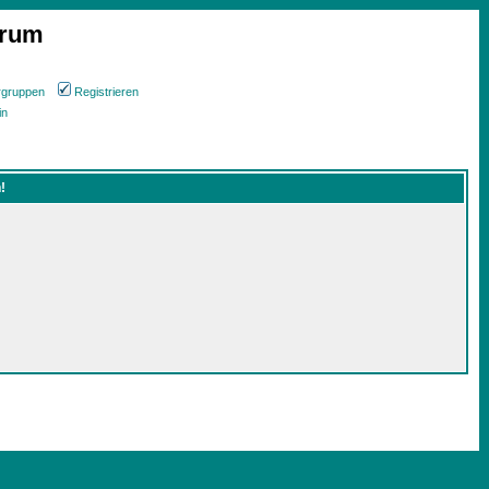
orum
rgruppen
Registrieren
in
!