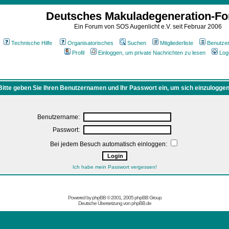
Deutsches Makuladegeneration-F
Ein Forum von SOS Augenlicht e.V. seit Februar 2006
Technische Hilfe
Organisatorisches
Suchen
Mitgliederliste
Benutze
Profil
Einloggen, um private Nachrichten zu lesen
Log
Bitte geben Sie Ihren Benutzernamen und Ihr Passwort ein, um sich einzuloggen
Benutzername:
Passwort:
Bei jedem Besuch automatisch einloggen:
Ich habe mein Passwort vergessen!
Powered by
phpBB
© 2001, 2005 phpBB Group
Deutsche Übersetzung von
phpBB.de