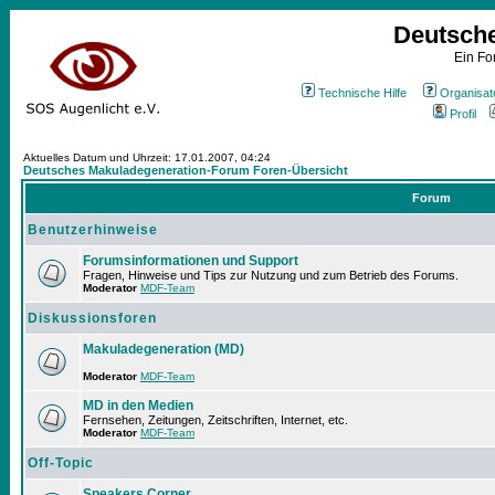
Deutsch
Ein Fo
Technische Hilfe
Organisat
Profil
Aktuelles Datum und Uhrzeit: 17.01.2007, 04:24
Deutsches Makuladegeneration-Forum Foren-Übersicht
Forum
Benutzerhinweise
Forumsinformationen und Support
Fragen, Hinweise und Tips zur Nutzung und zum Betrieb des Forums.
Moderator
MDF-Team
Diskussionsforen
Makuladegeneration (MD)
Moderator
MDF-Team
MD in den Medien
Fernsehen, Zeitungen, Zeitschriften, Internet, etc.
Moderator
MDF-Team
Off-Topic
Speakers Corner