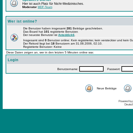
Hier ist auch Platz für Nicht-Medizinisches.
Moderator
MDF-Team
Wer ist online?
Die Benutzer haben insgesamt
281
Beiträge geschrieben.
Das Board hat
101
registrierte Benutzer.
Der neueste Benutzer ist
Anteddick6
.
Insgesamt sind
0
Benutzer online: Kein registrierter, kein versteckter und kein 
Der Rekord liegt bei
18
Benutzern am 31.08.2006, 02:10.
Registrierte Benutzer: Keine
Diese Daten zeigen an, wer in den letzten 5 Minuten online war.
Login
Benutzername:
Passwort:
Neue Beiträge
Powered by
Deutsc