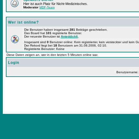
Hier ist auch Platz für Nicht-Medizinisches.
Moderator
MDF-Team
Wer ist online?
Die Benutzer haben insgesamt
281
Beiträge geschrieben.
Das Board hat
101
registrierte Benutzer.
Der neueste Benutzer ist
Anteddick6
.
Insgesamt sind
0
Benutzer online: Kein registrierter, kein versteckter und kein 
Der Rekord liegt bei
18
Benutzern am 31.08.2006, 02:10.
Registrierte Benutzer: Keine
Diese Daten zeigen an, wer in den letzten 5 Minuten online war.
Login
Benutzername