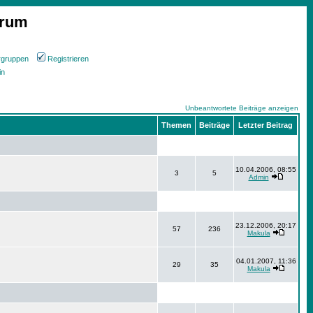
orum
rgruppen
Registrieren
in
Unbeantwortete Beiträge anzeigen
Themen
Beiträge
Letzter Beitrag
10.04.2006, 08:55
3
5
Admin
23.12.2006, 20:17
57
236
Makula
04.01.2007, 11:36
29
35
Makula