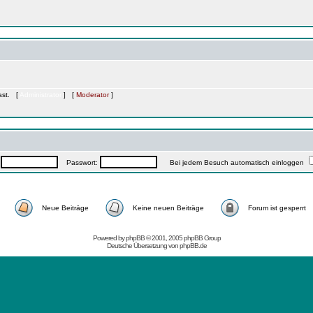
Gast. [
Administrator
] [
Moderator
]
:
Passwort:
Bei jedem Besuch automatisch einloggen
Neue Beiträge
Keine neuen Beiträge
Forum ist gesperrt
Powered by
phpBB
© 2001, 2005 phpBB Group
Deutsche Übersetzung von
phpBB.de