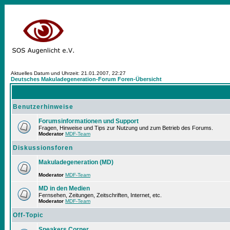
Aktuelles Datum und Uhrzeit: 21.01.2007, 22:27
Deutsches Makuladegeneration-Forum Foren-Übersicht
Benutzerhinweise
Forumsinformationen und Support
Fragen, Hinweise und Tips zur Nutzung und zum Betrieb des Forums.
Moderator
MDF-Team
Diskussionsforen
Makuladegeneration (MD)
Moderator
MDF-Team
MD in den Medien
Fernsehen, Zeitungen, Zeitschriften, Internet, etc.
Moderator
MDF-Team
Off-Topic
Speakers Corner