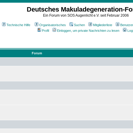
Deutsches Makuladegeneration-F
Ein Forum von SOS Augenlicht e.V. seit Februar 2006
Technische Hilfe
Organisatorisches
Suchen
Mitgliederliste
Benutze
Profil
Einloggen, um private Nachrichten zu lesen
Log
Forum