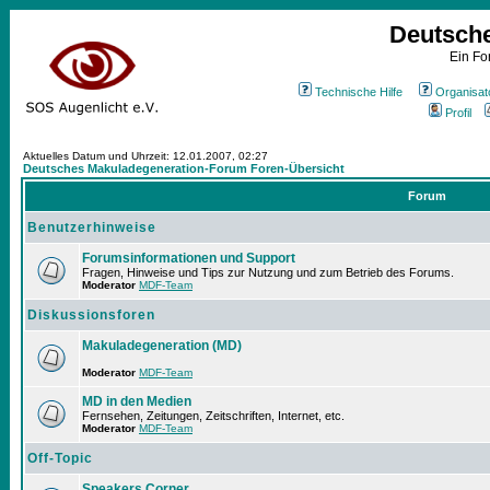
Deutsch
Ein Fo
Technische Hilfe
Organisat
Profil
Aktuelles Datum und Uhrzeit: 12.01.2007, 02:27
Deutsches Makuladegeneration-Forum Foren-Übersicht
Forum
Benutzerhinweise
Forumsinformationen und Support
Fragen, Hinweise und Tips zur Nutzung und zum Betrieb des Forums.
Moderator
MDF-Team
Diskussionsforen
Makuladegeneration (MD)
Moderator
MDF-Team
MD in den Medien
Fernsehen, Zeitungen, Zeitschriften, Internet, etc.
Moderator
MDF-Team
Off-Topic
Speakers Corner