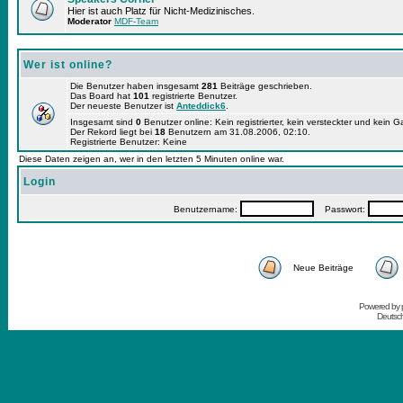
Hier ist auch Platz für Nicht-Medizinisches.
Moderator
MDF-Team
Wer ist online?
Die Benutzer haben insgesamt
281
Beiträge geschrieben.
Das Board hat
101
registrierte Benutzer.
Der neueste Benutzer ist
Anteddick6
.
Insgesamt sind
0
Benutzer online: Kein registrierter, kein versteckter und kein 
Der Rekord liegt bei
18
Benutzern am 31.08.2006, 02:10.
Registrierte Benutzer: Keine
Diese Daten zeigen an, wer in den letzten 5 Minuten online war.
Login
Benutzername:
Passwort:
Neue Beiträge
Powered by
Deutsc