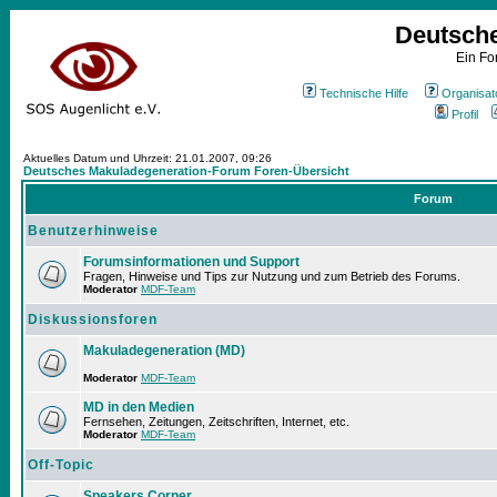
Deutsch
Ein Fo
Technische Hilfe
Organisat
Profil
Aktuelles Datum und Uhrzeit: 21.01.2007, 09:26
Deutsches Makuladegeneration-Forum Foren-Übersicht
Forum
Benutzerhinweise
Forumsinformationen und Support
Fragen, Hinweise und Tips zur Nutzung und zum Betrieb des Forums.
Moderator
MDF-Team
Diskussionsforen
Makuladegeneration (MD)
Moderator
MDF-Team
MD in den Medien
Fernsehen, Zeitungen, Zeitschriften, Internet, etc.
Moderator
MDF-Team
Off-Topic
Speakers Corner