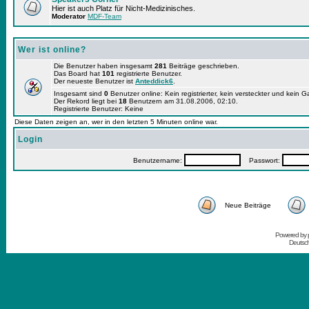
Hier ist auch Platz für Nicht-Medizinisches.
Moderator
MDF-Team
Wer ist online?
Die Benutzer haben insgesamt
281
Beiträge geschrieben.
Das Board hat
101
registrierte Benutzer.
Der neueste Benutzer ist
Anteddick6
.
Insgesamt sind
0
Benutzer online: Kein registrierter, kein versteckter und kein 
Der Rekord liegt bei
18
Benutzern am 31.08.2006, 02:10.
Registrierte Benutzer: Keine
Diese Daten zeigen an, wer in den letzten 5 Minuten online war.
Login
Benutzername:
Passwort:
Neue Beiträge
Powered by
Deutsc