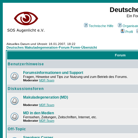
Deutsch
Ein Fo
Technische Hilfe
Organisat
Profil
Aktuelles Datum und Uhrzeit: 16.01.2007, 18:22
Deutsches Makuladegeneration-Forum Foren-Übersicht
Forum
Benutzerhinweise
Forumsinformationen und Support
Fragen, Hinweise und Tips zur Nutzung und zum Betrieb des Forums.
Moderator
MDF-Team
Diskussionsforen
Makuladegeneration (MD)
Moderator
MDF-Team
MD in den Medien
Fernsehen, Zeitungen, Zeitschriften, Internet, etc.
Moderator
MDF-Team
Off-Topic
Speakers Corner