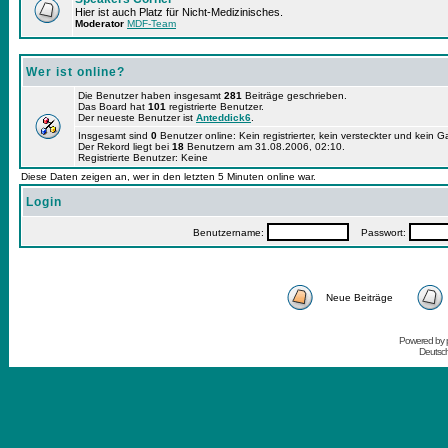
Hier ist auch Platz für Nicht-Medizinisches.
Moderator
MDF-Team
Wer ist online?
Die Benutzer haben insgesamt
281
Beiträge geschrieben.
Das Board hat
101
registrierte Benutzer.
Der neueste Benutzer ist
Anteddick6
.
Insgesamt sind
0
Benutzer online: Kein registrierter, kein versteckter und kein 
Der Rekord liegt bei
18
Benutzern am 31.08.2006, 02:10.
Registrierte Benutzer: Keine
Diese Daten zeigen an, wer in den letzten 5 Minuten online war.
Login
Benutzername:
Passwort:
Neue Beiträge
Powered by
Deutsc