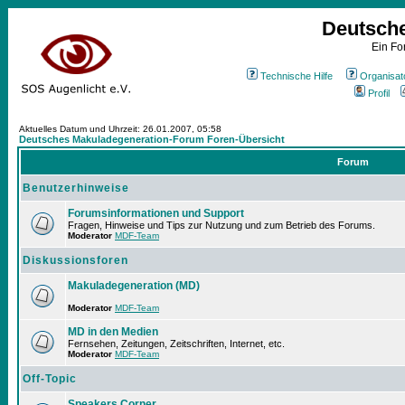
Deutsch
Ein Fo
Technische Hilfe
Organisat
Profil
Aktuelles Datum und Uhrzeit: 26.01.2007, 05:58
Deutsches Makuladegeneration-Forum Foren-Übersicht
Forum
Benutzerhinweise
Forumsinformationen und Support
Fragen, Hinweise und Tips zur Nutzung und zum Betrieb des Forums.
Moderator
MDF-Team
Diskussionsforen
Makuladegeneration (MD)
Moderator
MDF-Team
MD in den Medien
Fernsehen, Zeitungen, Zeitschriften, Internet, etc.
Moderator
MDF-Team
Off-Topic
Speakers Corner