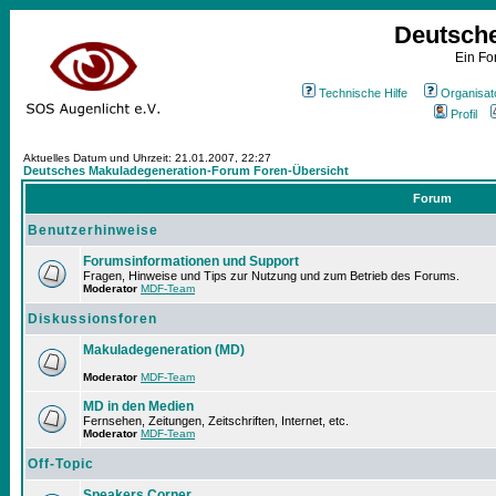
Deutsch
Ein Fo
Technische Hilfe
Organisat
Profil
Aktuelles Datum und Uhrzeit: 21.01.2007, 22:27
Deutsches Makuladegeneration-Forum Foren-Übersicht
Forum
Benutzerhinweise
Forumsinformationen und Support
Fragen, Hinweise und Tips zur Nutzung und zum Betrieb des Forums.
Moderator
MDF-Team
Diskussionsforen
Makuladegeneration (MD)
Moderator
MDF-Team
MD in den Medien
Fernsehen, Zeitungen, Zeitschriften, Internet, etc.
Moderator
MDF-Team
Off-Topic
Speakers Corner