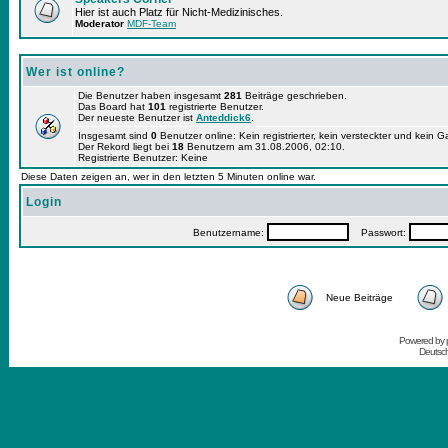
Hier ist auch Platz für Nicht-Medizinisches.
Moderator
MDF-Team
Wer ist online?
Die Benutzer haben insgesamt
281
Beiträge geschrieben.
Das Board hat
101
registrierte Benutzer.
Der neueste Benutzer ist
Anteddick6
.
Insgesamt sind
0
Benutzer online: Kein registrierter, kein versteckter und kein 
Der Rekord liegt bei
18
Benutzern am 31.08.2006, 02:10.
Registrierte Benutzer: Keine
Diese Daten zeigen an, wer in den letzten 5 Minuten online war.
Login
Benutzername:
Passwort:
Neue Beiträge
Powered by
Deutsc