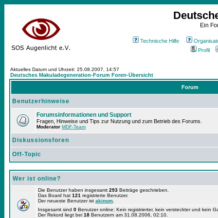
Deutsch
Ein Fo
Technische Hilfe
Organisat
Profil
Aktuelles Datum und Uhrzeit: 25.08.2007, 14:57
Deutsches Makuladegeneration-Forum Foren-Übersicht
Forum
Benutzerhinweise
Forumsinformationen und Support
Fragen, Hinweise und Tips zur Nutzung und zum Betrieb des Forums.
Moderator
MDF-Team
Diskussionsforen
Off-Topic
Wer ist online?
Die Benutzer haben insgesamt
293
Beiträge geschrieben.
Das Board hat
121
registrierte Benutzer.
Der neueste Benutzer ist
akinom
.
Insgesamt sind
0
Benutzer online: Kein registrierter, kein versteckter und kein 
Der Rekord liegt bei
18
Benutzern am 31.08.2006, 02:10.