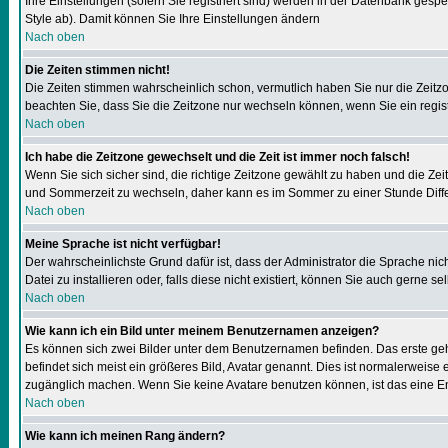
Ihre Einstellungen (sofern Sie registriert sind) werden in der Datenbank gespe
Style ab). Damit können Sie Ihre Einstellungen ändern
Nach oben
Die Zeiten stimmen nicht!
Die Zeiten stimmen wahrscheinlich schon, vermutlich haben Sie nur die Zeitzone n
beachten Sie, dass Sie die Zeitzone nur wechseln können, wenn Sie ein registrie
Nach oben
Ich habe die Zeitzone gewechselt und die Zeit ist immer noch falsch!
Wenn Sie sich sicher sind, die richtige Zeitzone gewählt zu haben und die Z
und Sommerzeit zu wechseln, daher kann es im Sommer zu einer Stunde Diff
Nach oben
Meine Sprache ist nicht verfügbar!
Der wahrscheinlichste Grund dafür ist, dass der Administrator die Sprache nic
Datei zu installieren oder, falls diese nicht existiert, können Sie auch gern
Nach oben
Wie kann ich ein Bild unter meinem Benutzernamen anzeigen?
Es können sich zwei Bilder unter dem Benutzernamen befinden. Das erste gehö
befindet sich meist ein größeres Bild, Avatar genannt. Dies ist normalerweise
zugänglich machen. Wenn Sie keine Avatare benutzen können, ist das eine Ent
Nach oben
Wie kann ich meinen Rang ändern?