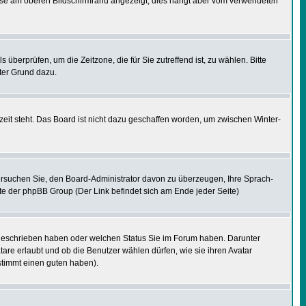
eise am oberen Bildschirmrand angezeigt, dies hängt aber vom verwendeten
s überprüfen, um die Zeitzone, die für Sie zutreffend ist, zu wählen. Bitte
uter Grund dazu.
eit steht. Das Board ist nicht dazu geschaffen worden, um zwischen Winter-
. Versuchen Sie, den Board-Administrator davon zu überzeugen, Ihre Sprach-
site der phpBB Group (Der Link befindet sich am Ende jeder Seite)
e geschrieben haben oder welchen Status Sie im Forum haben. Darunter
tare erlaubt und ob die Benutzer wählen dürfen, wie sie ihren Avatar
stimmt einen guten haben).