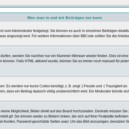
Was man in und mit Beiträgen tun kann
d vom Administrator festgelegt. Sie können es auch in einzelnen Beiträgen deakti
was angezeigt wird. Für weitere Informationen über BBCode sollten Sie die Anleitu
t dürfen, werden Sie nachher nur ein Klammer-Wirrwarr wieder finden. Dies ist ein
können. Falls HTML aktiviert wurde, können Sie es immer noch manuell für jeden
n. Es werden nur kurze Codes benötigt, z. B. zeigt :) Freude und :( Traurigkeit an
eren, dass ein Beitrag dadurch völlig unübersichtlich wird. Ein Moderator könnte si
ch keine Möglichkeit, Bilder direkt auf das Board hochzuladen. Deshalb müssen Sie
nbild.gif. Sie können weder zu Bildern linken, die sich auf Ihrer Festplatte befind
Mail-Konten, Passwort-geschützte Seiten usw). Um das Bild anzuzeigen, benutzen S