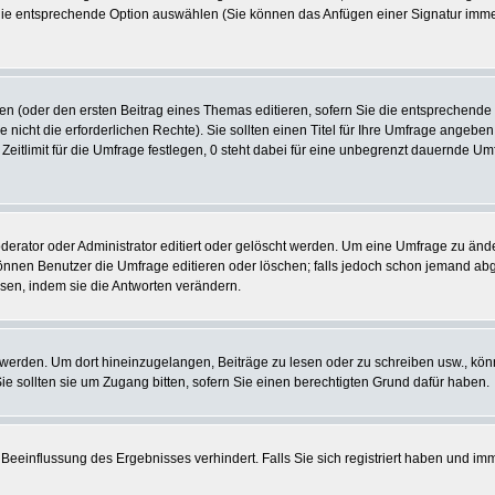
 die entsprechende Option auswählen (Sie können das Anfügen einer Signatur imm
len (oder den ersten Beitrag eines Themas editieren, sofern Sie die entsprechende
e nicht die erforderlichen Rechte). Sie sollten einen Titel für Ihre Umfrage ange
 Zeitlimit für die Umfrage festlegen, 0 steht dabei für eine unbegrenzt dauernde U
tor oder Administrator editiert oder gelöscht werden. Um eine Umfrage zu ändern
nen Benutzer die Umfrage editieren oder löschen; falls jedoch schon jemand abg
sen, indem sie die Antworten verändern.
rden. Um dort hineinzugelangen, Beiträge zu lesen oder zu schreiben usw., könn
 sollten sie um Zugang bitten, sofern Sie einen berechtigten Grund dafür haben.
Beeinflussung des Ergebnisses verhindert. Falls Sie sich registriert haben und im