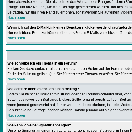
Normalerweise können Sie nicht direkt den Wortlaut des Ranges ändern (Rän
Ränge, um anzuzeigen, wie viele Beiträge geschrieben wurden und bestimmte B
Beiträgen, nur um Ihren Rang zu erhöhen, sonst werden Sie auf einen Moderato
Nach oben
Wenn ich auf den E-Mail-Link eines Benutzers klicke, werde ich aufgeforde
Nur registrierte Benutzer können über das Forum E-Mails verschicken (falls d
Nach oben
Wie schreibe ich ein Thema in ein Forum?
Klicken Sie dazu einfach auf den entsprechenden Button auf der Forums- oder 
Ende der Seite aufgelistet (die
Sie können neue Themen erstellen, Sie könne
Nach oben
Wie editiere oder lösche ich einen Beitrag?
Sofern Sie nicht der Boardadministrator oder der Forumsmoderator sind, könne
Button des jeweiligen Beitrages klicken. Sollte jemand bereits auf den Beitrag
wenn jemand geantwortet hat, ferner wird er nicht erscheinen, falls ein Moderat
Benutzer keine Beiträge löschen können, sobald jemand auf sie geantwortet h
Nach oben
Wie kann ich eine Signatur anhängen?
Um eine Signatur an einen Beitrag anzuhängen, müssen Sie zuerst in Ihrem Pro