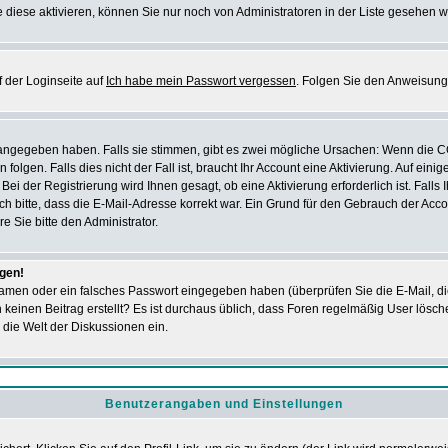
 diese aktivieren, können Sie nur noch von Administratoren in der Liste gesehen w
 der Loginseite auf
Ich habe mein Passwort vergessen
. Folgen Sie den Anweisung
 angegeben haben. Falls sie stimmen, gibt es zwei mögliche Ursachen: Wenn die 
en. Falls dies nicht der Fall ist, braucht Ihr Account eine Aktivierung. Auf einig
ei der Registrierung wird Ihnen gesagt, ob eine Aktivierung erforderlich ist. Falls
ich bitte, dass die E-Mail-Adresse korrekt war. Ein Grund für den Gebrauch der A
e Sie bitte den Administrator.
ggen!
amen oder ein falsches Passwort eingegeben haben (überprüfen Sie die E-Mail, d
och keinen Beitrag erstellt? Es ist durchaus üblich, dass Foren regelmäßig User lös
 die Welt der Diskussionen ein.
Benutzerangaben und Einstellungen