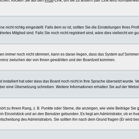
ichert. Klicken Sie auf den
Profil
-Link, um sie zu ändern (der Link wird normalerw
icht richtig eingestellt. Falls dem so ist, sollten Sie die Einstellungen Ihres Profil
rtes Mitglied sind. Falls Sie noch nicht registriert sind, wäre dies vielleicht ein g
eiten immer noch nicht stimmen, kann es daran liegen, dass das System auf Sommerz
erenz zwischen der von Ihnen gewählten und der Boardzeit kommen.
ht installiert hat oder dass das Board noch nicht in Ihre Sprache übersetzt wurde
e selber eine Übersetzung schreiben. Weitere Informationen erhalten Sie auf der Web
rt zu Ihrem Rang, z. B. Punkte oder Sterne, die anzeigen, wie viele Beiträge Si
 ein Einzelstück und an den Benutzer gebunden. Es liegt am Administrator, ob er Ava
scheidung des Administrators. Sie sollten ihn nach dem Grund fragen (Er wird be