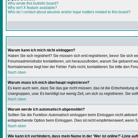
Who wrote this bulletin board?
Why isn't X feature available?
Who do I contact about abusive and/or legal matters related to this board?
Warum kann ich mich nicht einloggen?
Haben Sie sich registriert? Sie müssen sich erst registrieren, bevor Sie sic
Forumsadministrator kontaktieren, um herauszufinden, warum Sie gebannt wur
Normalerweise liegt hier der Fehler. Falls nicht, kontaktieren Sie bitte den F
Nach oben
Warum muss ich mich überhaupt registrieren?
Es kann auch sein, dass Sie das gar nicht müssen; das ist die Entscheidung des 
Usergruppen, usw. Es benötigt nur wenig Zeit, um sich zu registrieren. Sie sollt
Nach oben
Warum werde ich automatisch abgemeldet?
Sollten Sie die Funktion
Automatisch einloggen
beim Einloggen nicht aktiviert
entsprechende Option beim Einloggen. Dies ist nicht empfehlenswert, wenn Sie
Nach oben
Wie kann ich verhindern, dass mein Name in der 'Wer ist online?'-Liste auf