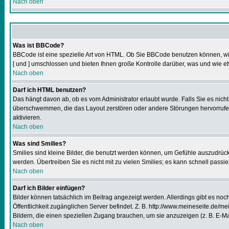
Nach oben
Was ist BBCode?
BBCode ist eine spezielle Art von HTML. Ob Sie BBCode benutzen können, wir
[ und ] umschlossen und bieten Ihnen große Kontrolle darüber, was und wie et
Nach oben
Darf ich HTML benutzen?
Das hängt davon ab, ob es vom Administrator erlaubt wurde. Falls Sie es nich
überschwemmen, die das Layout zerstören oder andere Störungen hervorrufen 
aktivieren.
Nach oben
Was sind Smilies?
Smilies sind kleine Bilder, die benutzt werden können, um Gefühle auszudrücke
werden. Übertreiben Sie es nicht mit zu vielen Smilies; es kann schnell passi
Nach oben
Darf ich Bilder einfügen?
Bilder können tatsächlich im Beitrag angezeigt werden. Allerdings gibt es no
Öffentlichkeit zugänglichen Server befindet. Z. B. http://www.meineseite.de/mei
Bildern, die einen speziellen Zugang brauchen, um sie anzuzeigen (z. B. E-
Nach oben