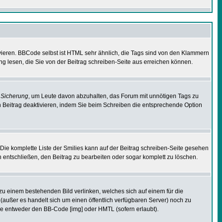
vieren. BBCode selbst ist HTML sehr ähnlich, die Tags sind von den Klammern
ng lesen, die Sie von der Beitrag schreiben-Seite aus erreichen können.
e
Sicherung
, um Leute davon abzuhalten, das Forum mit unnötigen Tags zu
 Beitrag deaktivieren, indem Sie beim Schreiben die entsprechende Option
. Die komplette Liste der Smilies kann auf der Beitrag schreiben-Seite gesehen
ch entschließen, den Beitrag zu bearbeiten oder sogar komplett zu löschen.
 zu einem bestehenden Bild verlinken, welches sich auf einem für die
en (außer es handelt sich um einen öffentlich verfügbaren Server) noch zu
ie entweder den BB-Code [img] oder HMTL (sofern erlaubt).