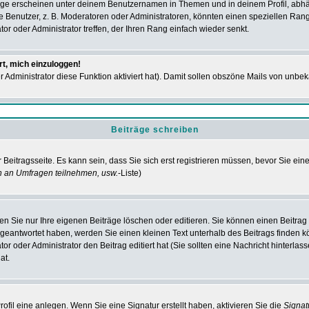
ge erscheinen unter deinem Benutzernamen in Themen und in deinem Profil, abhä
enutzer, z. B. Moderatoren oder Administratoren, könnten einen speziellen Rang h
r oder Administrator treffen, der Ihren Rang einfach wieder senkt.
rt, mich einzuloggen!
er Administrator diese Funktion aktiviert hat). Damit sollen obszöne Mails von un
Beiträge schreiben
Beitragsseite. Es kann sein, dass Sie sich erst registrieren müssen, bevor Sie ei
n an Umfragen teilnehmen, usw.
-Liste)
n Sie nur Ihre eigenen Beiträge löschen oder editieren. Sie können einen Beitrag e
 geantwortet haben, werden Sie einen kleinen Text unterhalb des Beitrags finden kö
or oder Administrator den Beitrag editiert hat (Sie sollten eine Nachricht hinterla
at.
fil eine anlegen. Wenn Sie eine Signatur erstellt haben, aktivieren Sie die
Signa