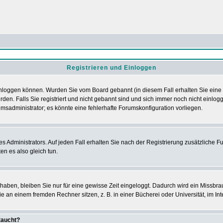
Registrieren und Einloggen
h einloggen können. Wurden Sie vom Board gebannt (in diesem Fall erhalten Sie ein
den. Falls Sie registriert und nicht gebannt sind und sich immer noch nicht einl
orumsadministrator; es könnte eine fehlerhafte Forumskonfiguration vorliegen.
Administrators. Auf jeden Fall erhalten Sie nach der Registrierung zusätzliche Funk
en es also gleich tun.
 haben, bleiben Sie nur für eine gewisse Zeit eingeloggt. Dadurch wird ein Missbra
 an einem fremden Rechner sitzen, z. B. in einer Bücherei oder Universität, im Int
taucht?